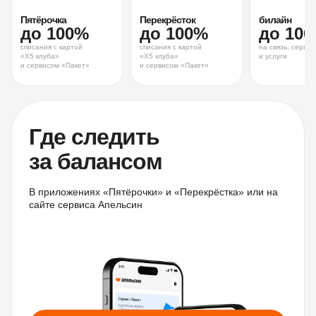
Пятёрочка
Перекрёсток
билайн
до
100
%
до
100
%
до
100
списания с картой 
списания с картой 
на связь, сервис
«X5 клуба» 
«X5 клуба» 
и услуги
и сервисом «Пакет»
и сервисом «Пакет»
Где следить
за балансом
В приложениях «Пятёрочки» и «Перекрёстка» или на
сайте сервиса Апельсин